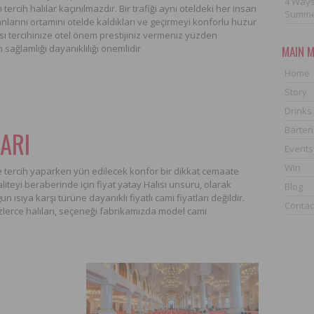
4 Ways
 tercih halılar kaçınılmazdır. Bir trafiği aynı oteldeki her insan
Summ
nlarını ortamını otelde kaldıkları ve geçirmeyi konforlu huzur
lısı tercihinize otel önem prestijiniz vermeniz yüzden
n sağlamlığı dayanıklılığı önemlidir
MAIN 
Home
Story
Drinks
Barten
LARI
Events
Win
e tercih yaparken yün edilecek konfor bir dikkat cemaate
liteyi beraberinde için fiyat yatay Halısı unsuru, olarak
Blog
n ısıya karşı türüne dayanıklı fiyatlı cami fiyatları değildir.
Contac
zlerce halıları, seçeneği fabrikamızda model cami