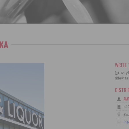
KA
WRITE 
[gravity
title=”f
DISTR
AMR
41
Bea
in