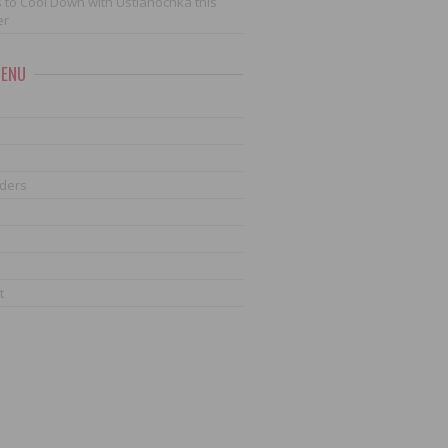
 to Cool Down with Ustianochka this
er
MENU
ders
t