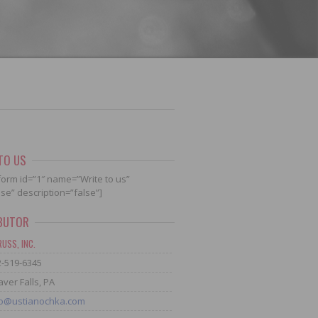
TO US
form id=”1″ name=”Write to us”
alse” description=”false”]
IBUTOR
USS, INC.
2-519-6345
ver Falls, PA
fo@ustianochka.com