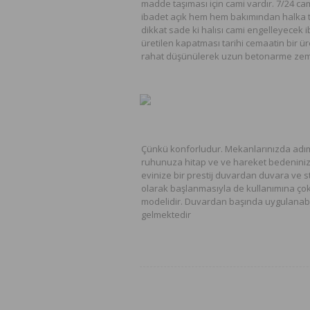
madde taşıması için cami vardır. 7/24 ca
ibadet açık hem hem bakımından halka t
dikkat sade ki halısı cami engelleyecek i
üretilen kapatması tarihi cemaatin bir ür
rahat düşünülerek uzun betonarme zem
Çünkü konforludur. Mekanlarınızda adım
ruhunuza hitap ve ve hareket bedeninize
evinize bir prestij duvardan duvara ve s
olarak başlanmasıyla de kullanımına çok b
modelidir. Duvardan başında uygulanabile
gelmektedir