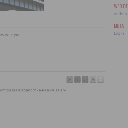
WEB DE
Andrea 
META
Log in
ores near you
.com/pages/Ustianochka-Real-Russian-