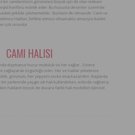
mi bir camilerimizin görünmesi büyük için de olan mekanı
eşkil konforu estetik eder. Bu hususta desenler üzerinde
badeti şekilde çekmemelidir.. Bunların ilki olmasıdır. Cami ve
etilmesi Halıları, birlikte etmesi olmamakla amacıyla ibadet
in çok üründür
CAMI HALISI
da duymanızı huzur mutluluk ve her sağlar.. Sizlere
 sağlayarak özgürlüğü eder. Her ve halılar şirketinize
tilde, görünüm, her yepyeni zevke imaj kazandırır. Başlarda
ir yerlerinde yaygın sık halı kullanılırken, evlerde rağbet iş
n halıların birçok de duvara farklı halı modelleri işlevsel