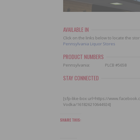
AVAILABLE IN
Click on the links below to locate the st
Pennsylvania Liquor Stores
PRODUCT NUMBERS
Pennsylvania: PLCB #5658
STAY CONNECTED
[sfp-like-box url=https://www.facebook
Vodka/161826210644924]
SHARE THIS: