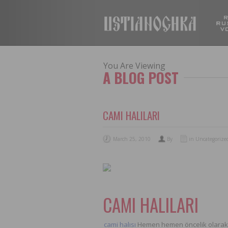
You Are Viewing
A BLOG POST
CAMI HALILARI
March 25, 2010
By
in Uncategorize
CAMI HALILARI
cami halısı
Hemen hemen öncelik olarak o