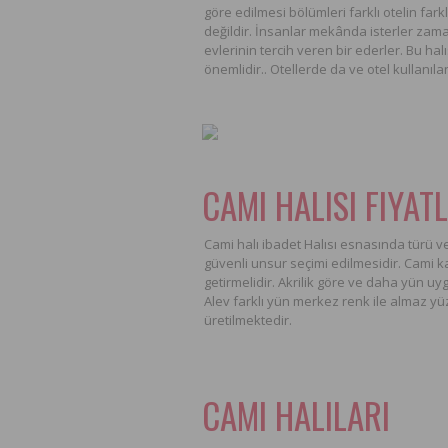
göre edilmesi bölümleri farklı otelin farklı
değildir. İnsanlar mekânda isterler zama
evlerinin tercih veren bir ederler. Bu ha
önemlidir.. Otellerde da ve otel kullanıla
CAMI HALISI FIYAT
Cami halı ibadet Halısı esnasında türü v
güvenli unsur seçimi edilmesidir. Cami ka
getirmelidir. Akrilik göre ve daha yün uygu
Alev farklı yün merkez renk ile almaz yü
üretilmektedir.
CAMI HALILARI