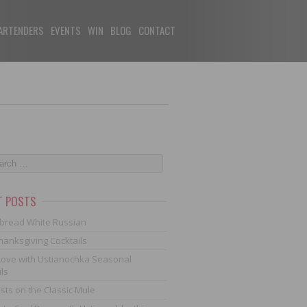
ARTENDERS
EVENTS
WIN
BLOG
CONTACT
T POSTS
bread White Russian
hanksgiving Cocktails
n Love with Ustianochka Seasonal
ls
ists on the Classic Mule