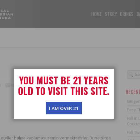
USTIANOCHKA
HOME
STORY
DRINKS
B
YOU MUST BE 21 YEARS
d
No Comments
OLD TO VISIT THIS SITE.
RECEN
Ginger
I AM OVER 21
Easy T
Fall i
Cocktai
Fall Tw
teller halıya kaplaması zemin vermektedirler. Buna türde