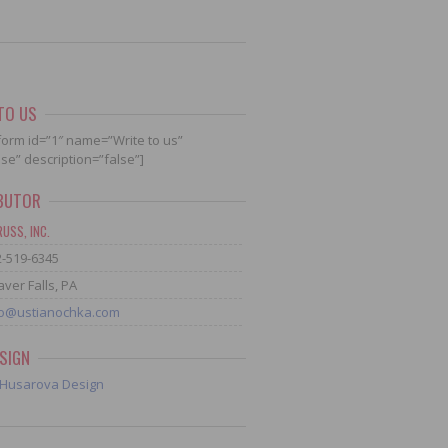
TO US
form id=”1″ name=”Write to us”
alse” description=”false”]
IBUTOR
USS, INC.
2-519-6345
ver Falls, PA
fo@ustianochka.com
SIGN
Husarova Design