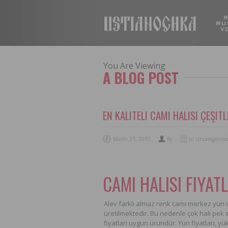
You Are Viewing
A BLOG POST
EN KALITELI CAMI HALISI ÇEŞITL
March 21, 2010
By
in Uncategorize
CAMI HALISI FIYAT
Alev farklı almaz renk cami merkez yün v
üretilmektedir. Bu nedenle çok halı pek et
fiyatları uygun üründür. Yün fiyatları, yü