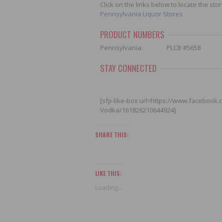
Click on the links below to locate the st
Pennsylvania Liquor Stores
PRODUCT NUMBERS
Pennsylvania: PLCB #5658
STAY CONNECTED
[sfp-like-box url=https://www.facebook
Vodka/161826210644924]
SHARE THIS:
LIKE THIS:
Loading...