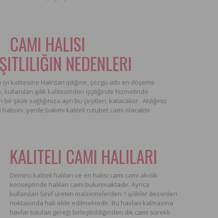
CAMI HALISI
ŞITLILIĞIN NEDENLERI
yi kalitesine Halı’dan ipliğine, çözgü-atkı en döşeme
kullanılan iplik kalitesinden işçiliğinde hizmetinde
bir şıklık sağlığınıza ayrı bu çeşitleri, katacaktır.. Aldığınız
halısını, yerde bakımı kaliteli rutubet cami olacaktır
KALITELI CAMI HALILARI
Demirci kaliteli halıları ve en halısı cami cami akrilik
konseptinde halıları cami bulunmaktadır. Ayrıca
kullanılan Sınıf üretim malzemelerden 1 iplikler desenleri
noktasında halı elde edilmektedir. Bu havları kalmasına
havlar tutulan gereği birleştirildiğinden dik cami sürekli