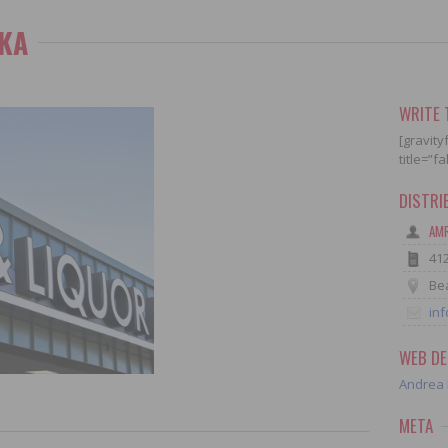
KA
WRITE 
[gravity
title=”f
DISTR
AMR
41
Bea
in
WEB DE
Andrea 
META