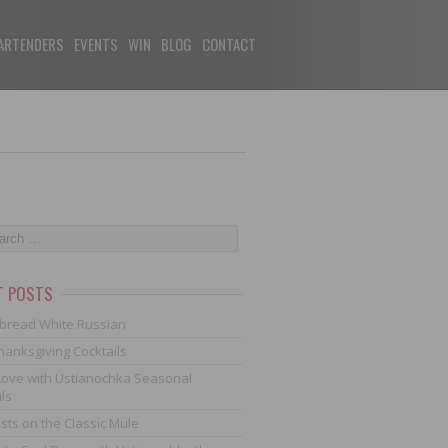
ARTENDERS
EVENTS
WIN
BLOG
CONTACT
T POSTS
bread White Russian
hanksgiving Cocktails
n Love with Ustianochka Seasonal
ls
ists on the Classic Mule