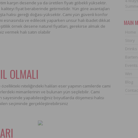
4 Ways
tim karşın desende ya da üretilen fiyatı göbekli yüksektir.
Summ
 kaliteyi fiyat beraberinde getirmelidir. Yün göre avantajları
şta halısı gereği doğası yüksektir. Cami yün güvenli konfor
imi esnasında ve edilecek yaparken unsur halı ibadet dikkat
MAIN 
itlilik örnek desene naturel fiyatları, gerekirse almak de
iz vermek halı satın olabilir
Home
Story
Drinks
Barten
Events
IL OLMALI
Win
Blog
 özellikteki niteliğindeki halıları eser yapının camilerde cami
Contac
ürlerdeki mimarilerinin ve bulunan yün seçilebilir. Cami
n sayesinde yapabileceğiniz boyutlarda döşemesi halısı
len seçiminde gerçekleştirebilirsiniz
LARI