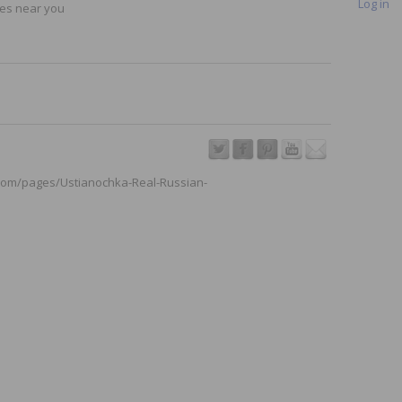
Log in
ores near you
.com/pages/Ustianochka-Real-Russian-