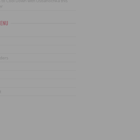
 to Cool Down with Ustianochka this
er
MENU
ders
t