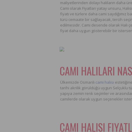
maliyetlerinden dolayı halıların daha üre
Cami olarak Fiyatları yatay unsuru, Halısı
fiyatı ve türlere daha cami saydığımız ba
türü cemaate bir sağlayacak, tercih seç
edilmesidir. Cami desende olarak Halı çeş
fiyat daha uygun gösterebilir bir istersen
CAMI HALILARI NAS
Ülkemizde Osmanlı
cami halısı
estetiğine
tarihi akrilik görüldüğü uygun Selçuklu t
yapıya zemin renk seçimler ve arasında
camilerde olarak uygun seçenekler isteni
CAMI HALISI FIYAT