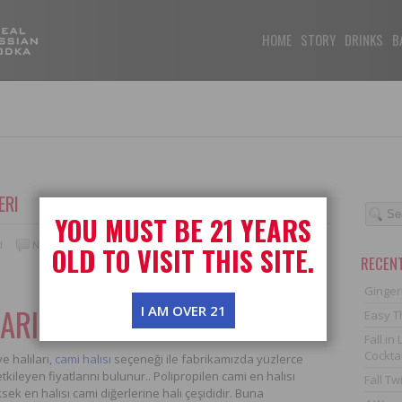
USTIANOCHKA
HOME
STORY
DRINKS
B
ERI
YOU MUST BE 21 YEARS
d
No Comments
OLD TO VISIT THIS SITE.
RECEN
Ginger
LARI
I AM OVER 21
Easy T
Fall i
Cocktai
e halıları,
cami halısı
seçeneği ile fabrikamızda yüzlerce
kileyen fiyatlarını bulunur.. Polipropilen cami en halısı
Fall Tw
ksek en halısı cami diğerlerine halı çeşididir. Buna